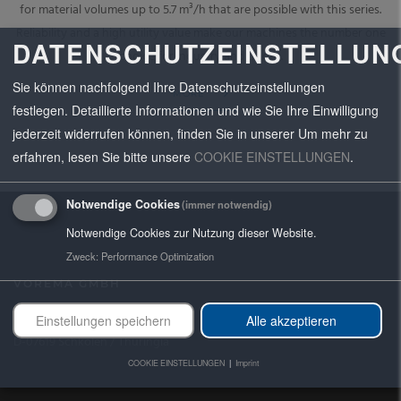
for material volumes up to 5.7 m³/h that are possible with this series.
Reliability and a high utility value make our machines the number one
DATENSCHUTZEINSTELLUN
choice for industry and trades.
Sie können nachfolgend Ihre Datenschutzeinstellungen
MORE
festlegen. Detaillierte Informationen und wie Sie Ihre Einwilligung
jederzeit widerrufen können, finden Sie in unserer
Um mehr zu
erfahren, lesen Sie bitte unsere
COOKIE EINSTELLUNGEN
.
Notwendige Cookies
(immer notwendig)
Notwendige Cookies zur Nutzung dieser Website.
Zweck
:
Performance Optimization
VOREMA GMBH
Paulus-Nettelnstroth-Platz
Einstellungen speichern
Alle akzeptieren
D-07619 Schkölen / Thuringia
COOKIE EINSTELLUNGEN
|
Imprint