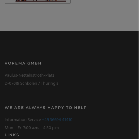
VOREMA GMBH
Paulus-Nettelnstroth-Platz
D-07619 Schkölen / Thuringia
WE ARE ALWAYS HAPPY TO HELP
Information Service
+49 36694 41410
Mon – Fri 7:00 a.m. – 4:30 p.m.
LINKS